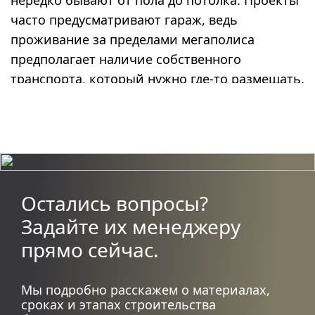
часто предусматривают гараж, ведь
проживание за пределами мегаполиса
предполагает наличие собственного
транспорта, который нужно где-то размещать.
Ключевые особенности
Коттедж сочетает оригинальность
фермерского стиля с удобством и
функциональностью гаража. Дом и
Остались вопросы?
пристройку монтируем на одном
Задайте их менеджеру
мелкозаглубленном опорно-столбчатом,
прямо сейчас.
свайно-винтовом или железобетонно-
забивном фундаменте, что существенно
ускоряет и удешевляет процесс
Мы подробно расскажем о материалах,
сроках и этапах строительства
строительства.