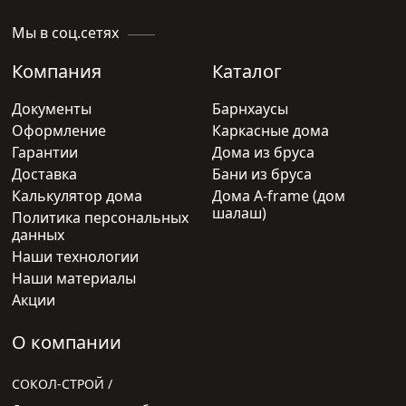
инструментария, садового инвентаря,
Мы в соц.сетях
рыболовных принадлежностей, редко
Компания
Каталог
используемых предметов домашнего
обихода, многого другого.
Документы
Барнхаусы
Оформление
Каркасные дома
3.
Вариативность. Предлагаем амбарные дома
Гарантии
Дома из бруса
в одно-, полутора- или двухэтажном
Доставка
Бани из бруса
исполнении различной площади и
Калькулятор дома
Дома A-frame (дом
шалаш)
компоновки жилых помещений.
Политика персональных
данных
Для строительства используем
Наши технологии
Наши материалы
профилированный или нестроганный брус,
Акции
доску естественной влажности, другие
натуральные материалы с исключительными
О компании
экологическими свойствами.
СОКОЛ-СТРОЙ /