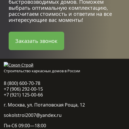
быстровозводимых домов. Поможем
выбрать оптимальную комплектацию,
Барнхаус с гаражом отличается простотой
рассчитаем стоимость и ответим на все
архитектурных форм, большой площадью
интересующие вас моменты!
остекления, гибкими планировочными
решениями с возможностью внесения
Заказать звонок
изменений на этапе проектирования или в
процессе эксплуатации сооружения.
Важные особенности:
Строительство каркасных домов в России
1.
Стилевые аспекты. Сооружение сохраняет
8 (800) 600-70-78
все признаки амбарного домостроительства.
+7 (906) 292-00-15
Проект предусматривает наличие места для
+7 (921) 125-00-66
стоянки личного автомобиля в виде легкого
г. Москва, ул. Потаповская Роща, 12
навеса или крытого помещения.
sokolstroi2007@yandex.ru
2.
Функциональные моменты. Пристройку
Пн-Сб 09:00—18:00
можно использовать для хранения