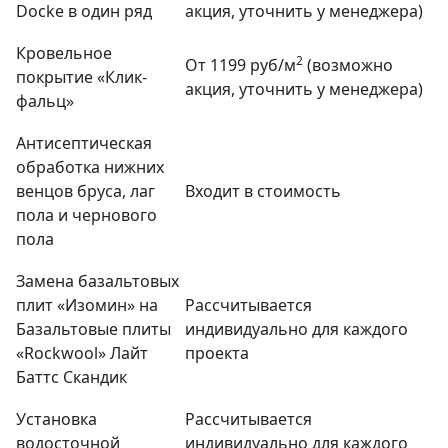
Docke в один ряд
акция, уточнить у менеджера)
Кровельное
2
От 1199 руб/м
(возможно
покрытие «Клик-
акция, уточнить у менеджера)
фальц»
Антисептическая
обработка нижних
венцов бруса, лаг
Входит в стоимость
пола и чернового
пола
Замена базальтовых
плит «Изомин» на
Рассчитывается
Базальтовые плиты
индивидуально для каждого
«Rockwool» Лайт
проекта
Баттс Скандик
Установка
Рассчитывается
водосточной
индивидуально для каждого