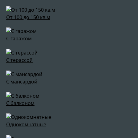
От 100 до 150 кв.м
С гаражом
С терассой
С мансардой
С балконом
Однокомнатные