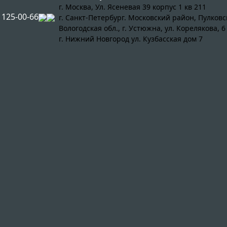
г. Москва, Ул. Ясеневая 39 корпус 1 кв 211
) 125-00-66
г. Санкт-Петербург. Московский район, Пулковс
Вологодская обл., г. Устюжна, ул. Корелякова, 6
г. Нижний Новгород ул. Кузбасская дом 7