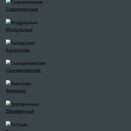
Современные
Модульные
Канадские
Скандинавские
Финские
Деревянные