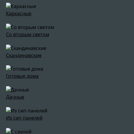
Каркасные
Со вторым светом
Скандинавские
Готовые дома
Дачные
Из сип панелей