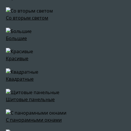
Со вторым светом
Большие
Красивые
Квадратные
Щитовые панельные
С панорамными окнами