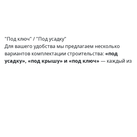
"Под ключ" / "Под усадку"
Для вашего удобства мы предлагаем несколько
вариантов комплектации строительства:
«под
усадку», «под крышу» и «под ключ»
— каждый из
них рассчитан на разные задачи, бюджеты и сроки.
Комплектация «под усадку»
— это базовый
вариант, подходящий для тех, кто планирует отделку
самостоятельно или позже. В него не входят
элементы внутренней и внешней отделки, окна,
двери, утепление, пароизоляция, инженерные
коммуникации (электрика, водоснабжение,
канализация, отопление). Такой вариант позволяет
существенно сэкономить на первом этапе, но