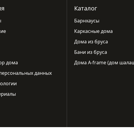
ия
Каталог
ы
Барнхаусы
ие
Каркасные дома
Дома из бруса
Бани из бруса
ор дома
Дома A-frame (дом шала
персональных данных
ологии
ериалы