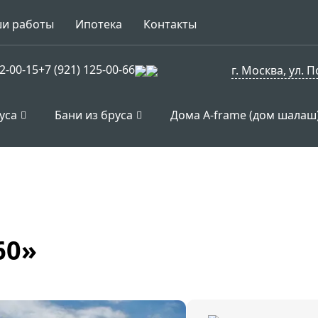
и работы
Ипотека
Контакты
92-00-15
+7 (921) 125-00-66
г. Москва, ул. 
уса
Бани из бруса
Дома A-frame (дом шалаш
60»