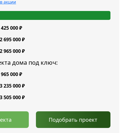
 425 000
₽
 2 695 000
₽
 2 965 000
₽
кта дома под ключ:
 965 000
₽
 3 235 000
₽
 3 505 000
₽
оекта
Подобрать проект