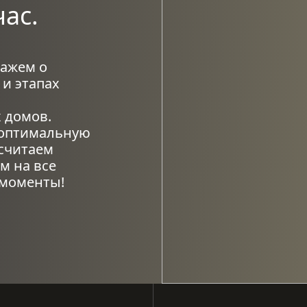
ас.
кажем о
 и этапах
 домов.
оптимальную
считаем
м на все
 моменты!