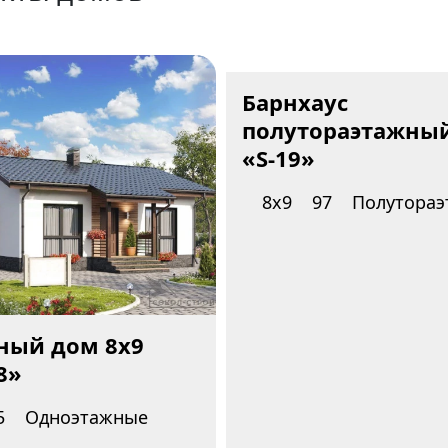
Барнхаус
полутораэтажный
«S-19»
8х9
97
Полутора
ный дом 8x9
8»
5
Одноэтажные