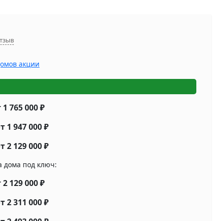
отзыв
 1 765 000
₽
т 1 947 000
₽
т 2 129 000
₽
а дома под ключ:
 2 129 000
₽
т 2 311 000
₽