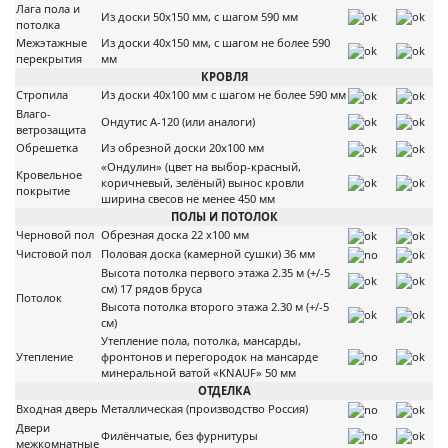
Лага пола и
Из доски 50х150 мм, с шагом 590 мм
потолка
Межэтажные
Из доски 40х150 мм, с шагом не более 590
перекрытия
мм
КРОВЛЯ
Стропила
Из доски 40х100 мм с шагом не более 590 мм
Влаго-
Ондутис А-120 (или аналоги)
ветрозащита
Обрешетка
Из обрезной доски 20х100 мм
«Ондулин» (цвет на выбор-красный,
Кровельное
коричневый, зелёный) вынос кровли
покрытие
ширина свесов не менее 450 мм
ПОЛЫ И ПОТОЛОК
Черновой пол
Обрезная доска 22 х100 мм
Чистовой пол
Половая доска (камерной сушки) 36 мм
Высота потолка первого этажа 2.35 м (+/-5
см) 17 рядов бруса
Потолок
Высота потолка второго этажа 2.30 м (+/-5
см)
Утепление пола, потолка, мансарды,
Утепление
фронтонов и перегородок на мансарде
минеральной ватой «KNAUF» 50 мм
ОТДЕЛКА
Входная дверь
Металлическая (производство Россия)
Двери
Филёнчатые, без фурнитуры
межкомнатные