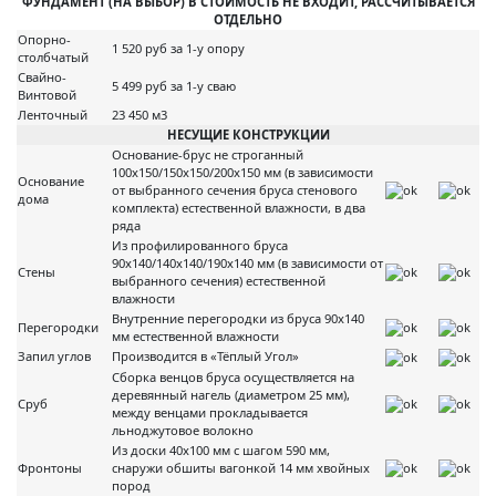
ФУНДАМЕНТ (НА ВЫБОР) В СТОИМОСТЬ НЕ ВХОДИТ, РАССЧИТЫВАЕТСЯ
ОТДЕЛЬНО
Опорно-
1 520 руб за 1-у опору
столбчатый
Свайно-
5 499 руб за 1-у сваю
Винтовой
Ленточный
23 450 м3
НЕСУЩИЕ КОНСТРУКЦИИ
Основание-брус не строганный
100х150/150х150/200х150 мм (в зависимости
Основание
от выбранного сечения бруса стенового
дома
комплекта) естественной влажности, в два
ряда
Из профилированного бруса
90х140/140х140/190х140 мм (в зависимости от
Стены
выбранного сечения) естественной
влажности
Внутренние перегородки из бруса 90х140
Перегородки
мм естественной влажности
Запил углов
Производится в «Тёплый Угол»
Сборка венцов бруса осуществляется на
деревянный нагель (диаметром 25 мм),
Сруб
между венцами прокладывается
льноджутовое волокно
Из доски 40х100 мм с шагом 590 мм,
Фронтоны
снаружи обшиты вагонкой 14 мм хвойных
пород