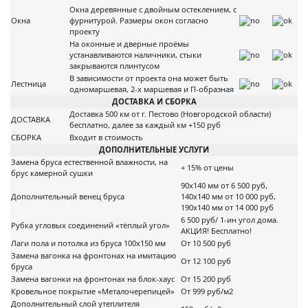
Окна деревянные с двойным остеклением, с
Окна
фурнитурой. Размеры окон согласно
проекту
На оконные и дверные проёмы
устанавливаются наличники, стыки
закрываются плинтусом
В зависимости от проекта она может быть
Лестница
одномаршевая, 2-х маршевая и П-образная
ДОСТАВКА И СБОРКА
Доставка 500 км от г. Пестово (Новгородской области)
ДОСТАВКА
бесплатно, далее за каждый км +150 руб
СБОРКА
Входит в стоимость
ДОПОЛНИТЕЛЬНЫЕ УСЛУГИ
Замена бруса естественной влажности, на
+ 15% от цены
брус камерной сушки
90х140 мм от 6 500 руб,
Дополнительный венец бруса
140х140 мм от 10 000 руб,
190х140 мм от 14 000 руб
6 500 руб/ 1-ин угол дома.
Рубка угловых соединений «тёплый угол»
АКЦИЯ! Бесплатно!
Лаги пола и потолка из бруса 100х150 мм
От 10 500 руб
Замена вагонка на фронтонах на имитацию
От 12 100 руб
бруса
Замена вагонки на фронтонах на блок-хаус
От 15 200 руб
Кровельное покрытие «Металочерепицей»
От 999 руб/м2
Дополнительный слой утеплителя