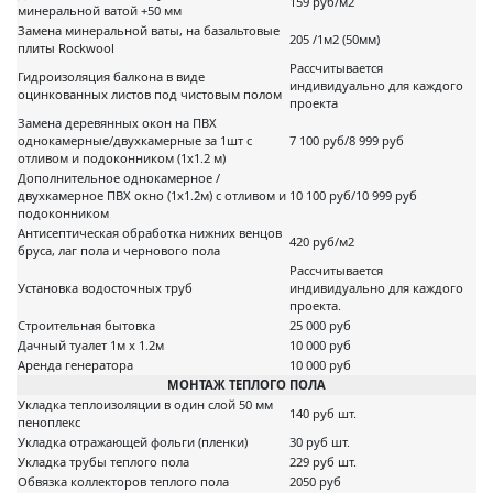
159 руб/м2
минеральной ватой +50 мм
Замена минеральной ваты, на базальтовые
205 /1м2 (50мм)
плиты Rockwool
Рассчитывается
Гидроизоляция балкона в виде
индивидуально для каждого
оцинкованных листов под чистовым полом
проекта
Замена деревянных окон на ПВХ
однокамерные/двухкамерные за 1шт с
7 100 руб/8 999 руб
отливом и подоконником (1х1.2 м)
Дополнительное однокамерное /
двухкамерное ПВХ окно (1х1.2м) с отливом и
10 100 руб/10 999 руб
подоконником
Антисептическая обработка нижних венцов
420 руб/м2
бруса, лаг пола и чернового пола
Рассчитывается
Установка водосточных труб
индивидуально для каждого
проекта.
Строительная бытовка
25 000 руб
Дачный туалет 1м х 1.2м
10 000 руб
Аренда генератора
10 000 руб
МОНТАЖ ТЕПЛОГО ПОЛА
Укладка теплоизоляции в один слой 50 мм
140 руб шт.
пеноплекс
Укладка отражающей фольги (пленки)
30 руб шт.
Укладка трубы теплого пола
229 руб шт.
Обвязка коллекторов теплого пола
2050 руб